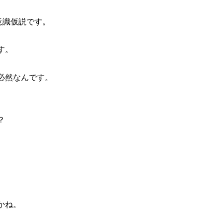
意識仮説です。
す。
必然なんです。
？
かね。