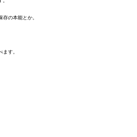
す。
保存の本能とか。
べます。