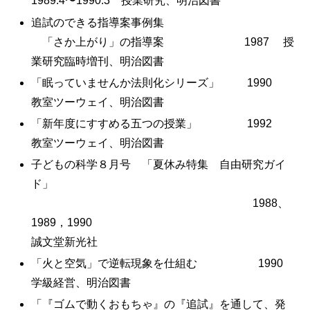
1989.4〜1990.3 授業研究、明治図書
追試のできる指導案事例集
「さか上がり」の指導案 1987 授
業研究臨時増刊、明治図書
「眠っていませんか法則化シリーズ」 1990
教室ツーウェイ、明治図書
「新年度にすすめる五つの授業」 1992
教室ツーウェイ、明治図書
子どもの科学８月号 「夏休み特集 自由研究ガイ
ド」
1988、
1989，1990
誠文堂新光社
「火と空気」で逆転現象を仕組む 1990
学級経営、明治図書
「『ゴムで動くおもちゃ』の『追試』を通して、発